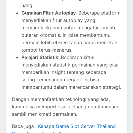
uang.
Gunakan Fitur Autoplay
: Beberapa platform
menyediakan fitur autoplay yang
memungkinkanmu untuk mengatur jumlah
putaran otomatis. Ini bisa membantumu
bermain lebih efisien tanpa harus menekan
tombol terus-menerus.
Pelajari Statistik
: Beberapa situs
menyediakan statistik permainan yang bisa
memberikan insight tentang seberapa
sering kemenangan terjadi. Ini bisa
membantumu dalam merencanakan strategi.
Dengan memanfaatkan teknologi yang ada,
kamu bisa memperbesar peluang untuk menang
sambil menikmati permainan.
Baca juga :
Kenapa Game Slot Server Thailand