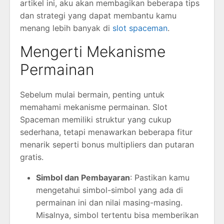
artikel ini, aku akan membagikan beberapa tips
dan strategi yang dapat membantu kamu
menang lebih banyak di
slot spaceman
.
Mengerti Mekanisme
Permainan
Sebelum mulai bermain, penting untuk
memahami mekanisme permainan. Slot
Spaceman memiliki struktur yang cukup
sederhana, tetapi menawarkan beberapa fitur
menarik seperti bonus multipliers dan putaran
gratis.
Simbol dan Pembayaran
: Pastikan kamu
mengetahui simbol-simbol yang ada di
permainan ini dan nilai masing-masing.
Misalnya, simbol tertentu bisa memberikan