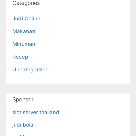
Categories
Judi Online
Makanan
Minuman
Resep
Uncategorized
Sponsor
slot server thailand
judi bola