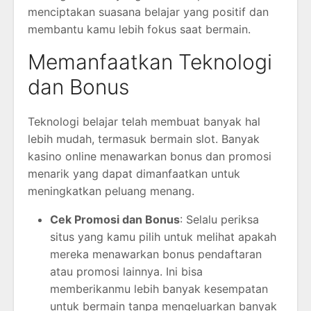
menciptakan suasana belajar yang positif dan
membantu kamu lebih fokus saat bermain.
Memanfaatkan Teknologi
dan Bonus
Teknologi belajar telah membuat banyak hal
lebih mudah, termasuk bermain slot. Banyak
kasino online menawarkan bonus dan promosi
menarik yang dapat dimanfaatkan untuk
meningkatkan peluang menang.
Cek Promosi dan Bonus
: Selalu periksa
situs yang kamu pilih untuk melihat apakah
mereka menawarkan bonus pendaftaran
atau promosi lainnya. Ini bisa
memberikanmu lebih banyak kesempatan
untuk bermain tanpa mengeluarkan banyak