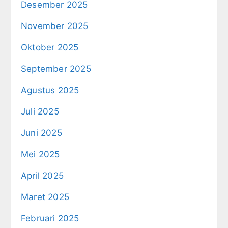
Desember 2025
November 2025
Oktober 2025
September 2025
Agustus 2025
Juli 2025
Juni 2025
Mei 2025
April 2025
Maret 2025
Februari 2025