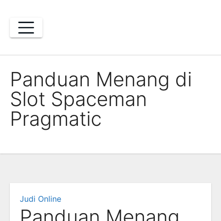
Skip
to
content
Panduan Menang di
Slot Spaceman
Pragmatic
Judi Online
Panduan Menang