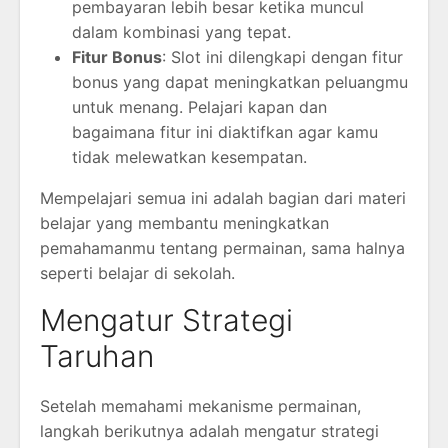
pembayaran lebih besar ketika muncul
dalam kombinasi yang tepat.
Fitur Bonus
: Slot ini dilengkapi dengan fitur
bonus yang dapat meningkatkan peluangmu
untuk menang. Pelajari kapan dan
bagaimana fitur ini diaktifkan agar kamu
tidak melewatkan kesempatan.
Mempelajari semua ini adalah bagian dari materi
belajar yang membantu meningkatkan
pemahamanmu tentang permainan, sama halnya
seperti belajar di sekolah.
Mengatur Strategi
Taruhan
Setelah memahami mekanisme permainan,
langkah berikutnya adalah mengatur strategi