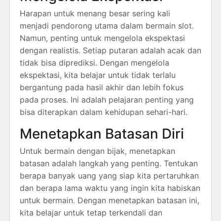
Harapan untuk menang besar sering kali
menjadi pendorong utama dalam bermain slot.
Namun, penting untuk mengelola ekspektasi
dengan realistis. Setiap putaran adalah acak dan
tidak bisa diprediksi. Dengan mengelola
ekspektasi, kita belajar untuk tidak terlalu
bergantung pada hasil akhir dan lebih fokus
pada proses. Ini adalah pelajaran penting yang
bisa diterapkan dalam kehidupan sehari-hari.
Menetapkan Batasan Diri
Untuk bermain dengan bijak, menetapkan
batasan adalah langkah yang penting. Tentukan
berapa banyak uang yang siap kita pertaruhkan
dan berapa lama waktu yang ingin kita habiskan
untuk bermain. Dengan menetapkan batasan ini,
kita belajar untuk tetap terkendali dan