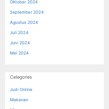
Oktober 2024
September 2024
Agustus 2024
Juli 2024
Juni 2024
Mei 2024
Categories
Judi Online
Makanan