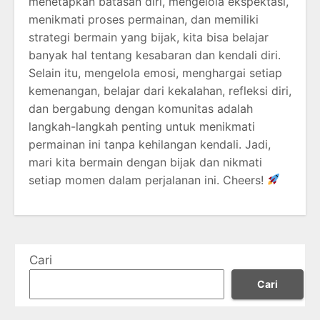
menetapkan batasan diri, mengelola ekspektasi,
menikmati proses permainan, dan memiliki
strategi bermain yang bijak, kita bisa belajar
banyak hal tentang kesabaran dan kendali diri.
Selain itu, mengelola emosi, menghargai setiap
kemenangan, belajar dari kekalahan, refleksi diri,
dan bergabung dengan komunitas adalah
langkah-langkah penting untuk menikmati
permainan ini tanpa kehilangan kendali. Jadi,
mari kita bermain dengan bijak dan nikmati
setiap momen dalam perjalanan ini. Cheers!
Cari
Cari