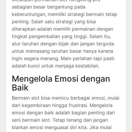
sebagian besar bergantung pada
keberuntungan, memiliki strategi bermain tetap
penting. Salah satu strategi yang bisa
diterapkan adalah memilih permainan dengan
tingkat pengembalian yang tinggi. Selain itu,
atur taruhan dengan bijak dan jangan tergoda
untuk memasang taruhan besar hanya karena
ingin segera menang. Main perlahan tapi pasti
adalah kunci untuk menjaga kestabilan.
Mengelola Emosi dengan
Baik
Bermain slot bisa memicu berbagai emosi, mulai
dari kegembiraan hingga frustrasi. Mengelola
emosi dengan baik adalah bagian penting dari
seni bermain slot. Tetap tenang dan jangan
biarkan emosi menguasai diri kita. Jika mulai