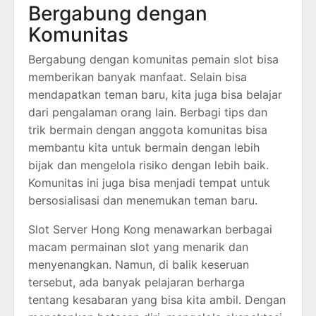
Bergabung dengan
Komunitas
Bergabung dengan komunitas pemain slot bisa
memberikan banyak manfaat. Selain bisa
mendapatkan teman baru, kita juga bisa belajar
dari pengalaman orang lain. Berbagi tips dan
trik bermain dengan anggota komunitas bisa
membantu kita untuk bermain dengan lebih
bijak dan mengelola risiko dengan lebih baik.
Komunitas ini juga bisa menjadi tempat untuk
bersosialisasi dan menemukan teman baru.
Slot Server Hong Kong menawarkan berbagai
macam permainan slot yang menarik dan
menyenangkan. Namun, di balik keseruan
tersebut, ada banyak pelajaran berharga
tentang kesabaran yang bisa kita ambil. Dengan