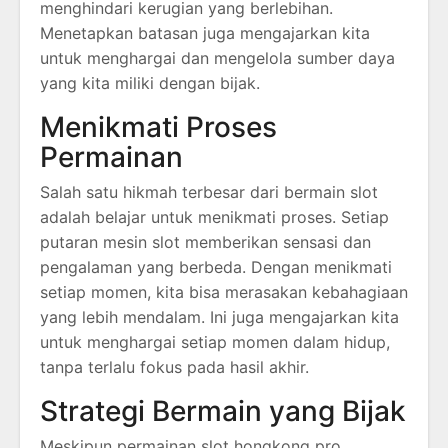
menghindari kerugian yang berlebihan.
Menetapkan batasan juga mengajarkan kita
untuk menghargai dan mengelola sumber daya
yang kita miliki dengan bijak.
Menikmati Proses
Permainan
Salah satu hikmah terbesar dari bermain slot
adalah belajar untuk menikmati proses. Setiap
putaran mesin slot memberikan sensasi dan
pengalaman yang berbeda. Dengan menikmati
setiap momen, kita bisa merasakan kebahagiaan
yang lebih mendalam. Ini juga mengajarkan kita
untuk menghargai setiap momen dalam hidup,
tanpa terlalu fokus pada hasil akhir.
Strategi Bermain yang Bijak
Meskipun permainan slot hongkong pro