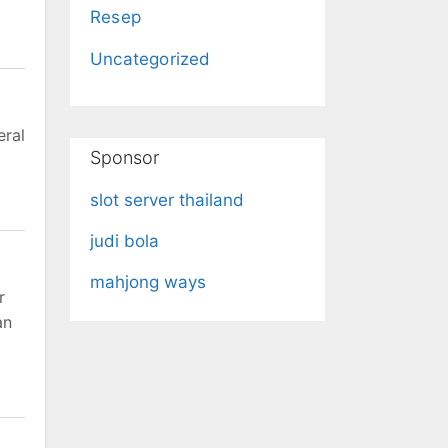
Resep
Uncategorized
eral
Sponsor
slot server thailand
judi bola
mahjong ways
r
an