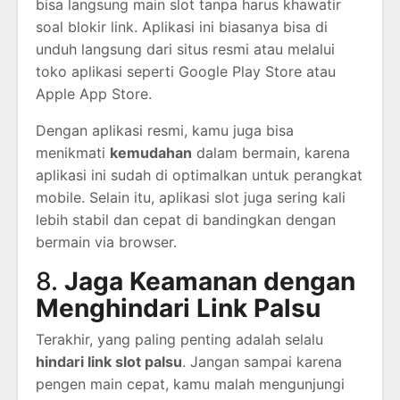
bisa langsung main slot tanpa harus khawatir
soal blokir link. Aplikasi ini biasanya bisa di
unduh langsung dari situs resmi atau melalui
toko aplikasi seperti Google Play Store atau
Apple App Store.
Dengan aplikasi resmi, kamu juga bisa
menikmati
kemudahan
dalam bermain, karena
aplikasi ini sudah di optimalkan untuk perangkat
mobile. Selain itu, aplikasi slot juga sering kali
lebih stabil dan cepat di bandingkan dengan
bermain via browser.
8.
Jaga Keamanan dengan
Menghindari Link Palsu
Terakhir, yang paling penting adalah selalu
hindari link slot palsu
. Jangan sampai karena
pengen main cepat, kamu malah mengunjungi