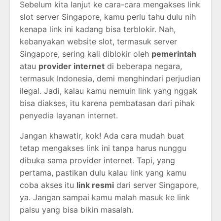
Sebelum kita lanjut ke cara-cara mengakses link
slot server Singapore, kamu perlu tahu dulu nih
kenapa link ini kadang bisa terblokir. Nah,
kebanyakan website slot, termasuk server
Singapore, sering kali diblokir oleh
pemerintah
atau
provider internet
di beberapa negara,
termasuk Indonesia, demi menghindari perjudian
ilegal. Jadi, kalau kamu nemuin link yang nggak
bisa diakses, itu karena pembatasan dari pihak
penyedia layanan internet.
Jangan khawatir, kok! Ada cara mudah buat
tetap mengakses link ini tanpa harus nunggu
dibuka sama provider internet. Tapi, yang
pertama, pastikan dulu kalau link yang kamu
coba akses itu
link resmi
dari server Singapore,
ya. Jangan sampai kamu malah masuk ke link
palsu yang bisa bikin masalah.