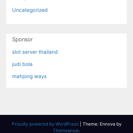
Uncategorized
Sponsor
slot server thailand
judi bola
mahjong ways
Proudly powered by WordPress
|
Theme: Ennova by
Themeansar
.