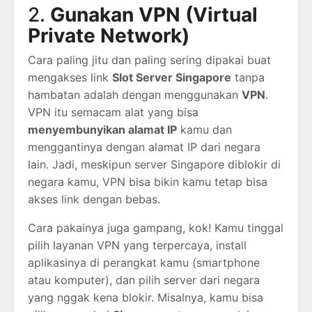
2.
Gunakan VPN (Virtual
Private Network)
Cara paling jitu dan paling sering dipakai buat
mengakses link
Slot Server Singapore
tanpa
hambatan adalah dengan menggunakan
VPN
.
VPN itu semacam alat yang bisa
menyembunyikan alamat IP
kamu dan
menggantinya dengan alamat IP dari negara
lain. Jadi, meskipun server Singapore diblokir di
negara kamu, VPN bisa bikin kamu tetap bisa
akses link dengan bebas.
Cara pakainya juga gampang, kok! Kamu tinggal
pilih layanan VPN yang terpercaya, install
aplikasinya di perangkat kamu (smartphone
atau komputer), dan pilih server dari negara
yang nggak kena blokir. Misalnya, kamu bisa