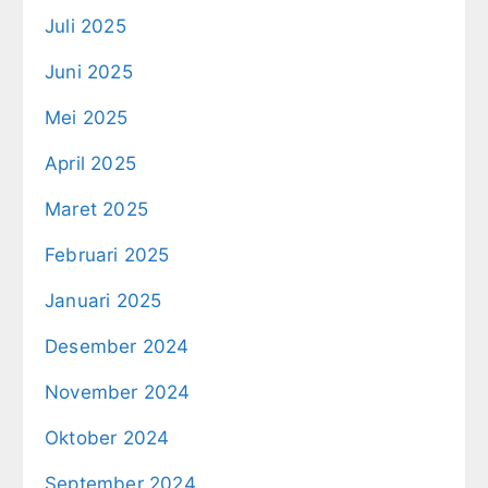
Juli 2025
Juni 2025
Mei 2025
April 2025
Maret 2025
Februari 2025
Januari 2025
Desember 2024
November 2024
Oktober 2024
September 2024