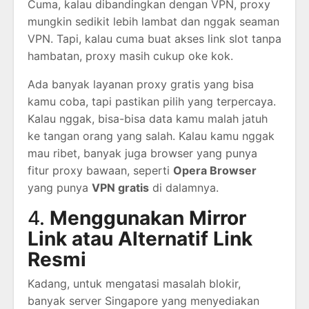
Cuma, kalau dibandingkan dengan VPN, proxy
mungkin sedikit lebih lambat dan nggak seaman
VPN. Tapi, kalau cuma buat akses link slot tanpa
hambatan, proxy masih cukup oke kok.
Ada banyak layanan proxy gratis yang bisa
kamu coba, tapi pastikan pilih yang terpercaya.
Kalau nggak, bisa-bisa data kamu malah jatuh
ke tangan orang yang salah. Kalau kamu nggak
mau ribet, banyak juga browser yang punya
fitur proxy bawaan, seperti
Opera Browser
yang punya
VPN gratis
di dalamnya.
4.
Menggunakan Mirror
Link atau Alternatif Link
Resmi
Kadang, untuk mengatasi masalah blokir,
banyak server Singapore yang menyediakan