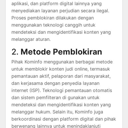
aplikasi, dan platform digital lainnya yang
menyediakan layanan perjudian secara ilegal.
Proses pemblokiran dilakukan dengan
menggunakan teknologi canggih untuk
mendeteksi dan mengidentifikasi konten yang
melanggar aturan.
2.
Metode Pemblokiran
Pihak Kominfo menggunakan berbagai metode
untuk memblokir konten judi online, termasuk
pemantauan aktif, pelaporan dari masyarakat,
dan kerjasama dengan penyedia layanan
internet (ISP). Teknologi pemantauan otomatis
dan sistem pemfilteran di gunakan untuk
mendeteksi dan mengidentifikasi konten yang
melanggar hukum. Selain itu, Kominfo juga
berkoordinasi dengan platform digital dan pihak
berwenang lainnya untuk menindaklanjuti