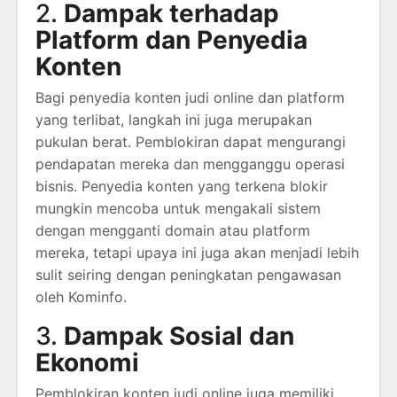
2.
Dampak terhadap
Platform dan Penyedia
Konten
Bagi penyedia konten judi online dan platform
yang terlibat, langkah ini juga merupakan
pukulan berat. Pemblokiran dapat mengurangi
pendapatan mereka dan mengganggu operasi
bisnis. Penyedia konten yang terkena blokir
mungkin mencoba untuk mengakali sistem
dengan mengganti domain atau platform
mereka, tetapi upaya ini juga akan menjadi lebih
sulit seiring dengan peningkatan pengawasan
oleh Kominfo.
3.
Dampak Sosial dan
Ekonomi
Pemblokiran konten judi online juga memiliki