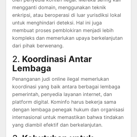
mengganti domain, menggunakan teknik
enkripsi, atau beroperasi di luar yurisdiksi lokal
untuk menghindari deteksi. Hal ini juga
membuat proses pemblokiran menjadi lebih
kompleks dan memerlukan upaya berkelanjutan
dari pihak berwenang.
2.
Koordinasi Antar
Lembaga
Penanganan judi online ilegal memerlukan
koordinasi yang baik antara berbagai lembaga
pemerintah, penyedia layanan internet, dan
platform digital. Kominfo harus bekerja sama
dengan lembaga penegak hukum dan organisasi
internasional untuk memastikan bahwa tindakan
yang diambil efektif dan berkelanjutan.