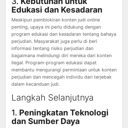
3.
Kebutuhan untuk
Edukasi dan Kesadaran
Meskipun pemblokiran konten judi online
penting, upaya ini perlu didukung dengan
program edukasi dan kesadaran tentang bahaya
perjudian. Masyarakat juga perlu di beri
informasi tentang risiko perjudian dan
bagaimana melindungi diri mereka dari konten
ilegal. Program-program edukasi dapat
membantu mengurangi permintaan untuk konten
perjudian dan mencegah individu dari terjebak
dalam kecanduan judi.
Langkah Selanjutnya
1.
Peningkatan Teknologi
dan Sumber Daya