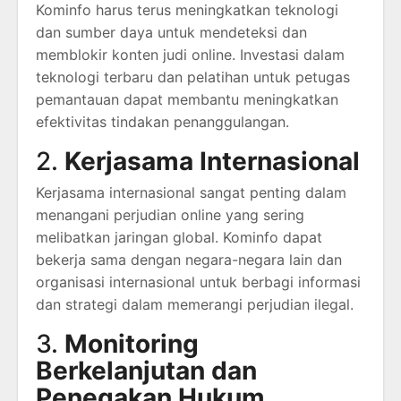
Kominfo harus terus meningkatkan teknologi
dan sumber daya untuk mendeteksi dan
memblokir konten judi online. Investasi dalam
teknologi terbaru dan pelatihan untuk petugas
pemantauan dapat membantu meningkatkan
efektivitas tindakan penanggulangan.
2.
Kerjasama Internasional
Kerjasama internasional sangat penting dalam
menangani perjudian online yang sering
melibatkan jaringan global. Kominfo dapat
bekerja sama dengan negara-negara lain dan
organisasi internasional untuk berbagi informasi
dan strategi dalam memerangi perjudian ilegal.
3.
Monitoring
Berkelanjutan dan
Penegakan Hukum