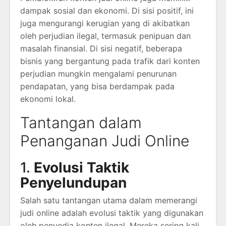
dampak sosial dan ekonomi. Di sisi positif, ini
juga mengurangi kerugian yang di akibatkan
oleh perjudian ilegal, termasuk penipuan dan
masalah finansial. Di sisi negatif, beberapa
bisnis yang bergantung pada trafik dari konten
perjudian mungkin mengalami penurunan
pendapatan, yang bisa berdampak pada
ekonomi lokal.
Tantangan dalam
Penanganan Judi Online
1.
Evolusi Taktik
Penyelundupan
Salah satu tantangan utama dalam memerangi
judi online adalah evolusi taktik yang digunakan
oleh penyedia konten ilegal. Mereka sering kali