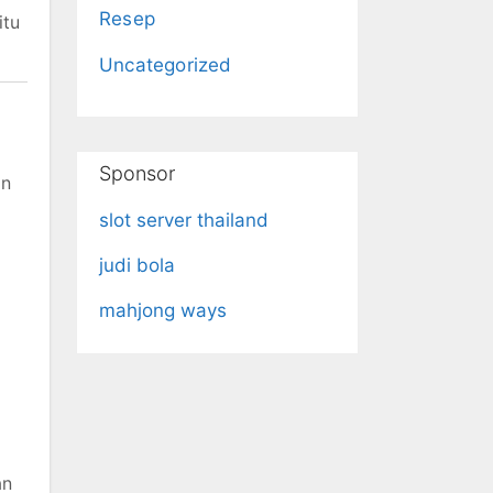
Resep
itu
Uncategorized
Sponsor
an
slot server thailand
judi bola
mahjong ways
an