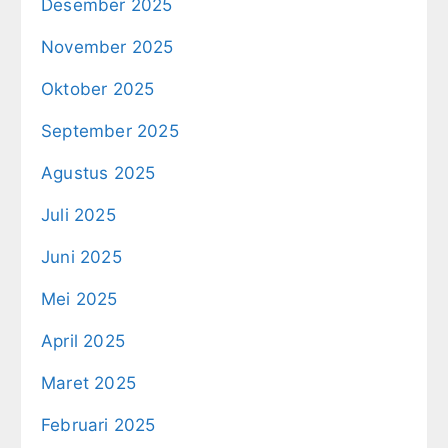
Desember 2025
November 2025
Oktober 2025
September 2025
Agustus 2025
Juli 2025
Juni 2025
Mei 2025
April 2025
Maret 2025
Februari 2025