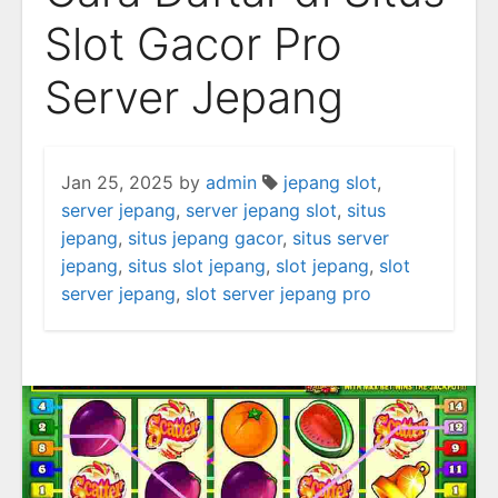
Slot Gacor Pro
Server Jepang
Jan 25, 2025
by
admin
jepang slot
,
server jepang
,
server jepang slot
,
situs
jepang
,
situs jepang gacor
,
situs server
jepang
,
situs slot jepang
,
slot jepang
,
slot
server jepang
,
slot server jepang pro