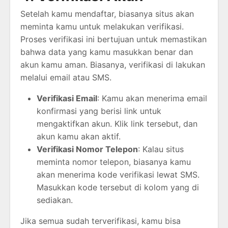
Setelah kamu mendaftar, biasanya situs akan
meminta kamu untuk melakukan verifikasi.
Proses verifikasi ini bertujuan untuk memastikan
bahwa data yang kamu masukkan benar dan
akun kamu aman. Biasanya, verifikasi di lakukan
melalui email atau SMS.
Verifikasi Email
: Kamu akan menerima email
konfirmasi yang berisi link untuk
mengaktifkan akun. Klik link tersebut, dan
akun kamu akan aktif.
Verifikasi Nomor Telepon
: Kalau situs
meminta nomor telepon, biasanya kamu
akan menerima kode verifikasi lewat SMS.
Masukkan kode tersebut di kolom yang di
sediakan.
Jika semua sudah terverifikasi, kamu bisa