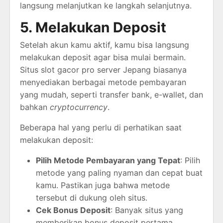
langsung melanjutkan ke langkah selanjutnya.
5. Melakukan Deposit
Setelah akun kamu aktif, kamu bisa langsung
melakukan deposit agar bisa mulai bermain.
Situs slot gacor pro server Jepang biasanya
menyediakan berbagai metode pembayaran
yang mudah, seperti transfer bank, e-wallet, dan
bahkan
cryptocurrency
.
Beberapa hal yang perlu di perhatikan saat
melakukan deposit:
Pilih Metode Pembayaran yang Tepat
: Pilih
metode yang paling nyaman dan cepat buat
kamu. Pastikan juga bahwa metode
tersebut di dukung oleh situs.
Cek Bonus Deposit
: Banyak situs yang
memberikan bonus deposit pertama.