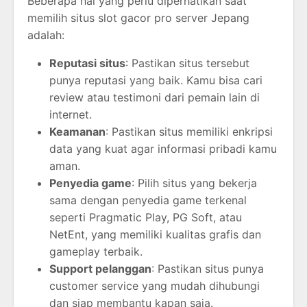
Beberapa hal yang perlu diperhatikan saat
memilih situs slot gacor pro server Jepang
adalah:
Reputasi situs
: Pastikan situs tersebut
punya reputasi yang baik. Kamu bisa cari
review atau testimoni dari pemain lain di
internet.
Keamanan
: Pastikan situs memiliki enkripsi
data yang kuat agar informasi pribadi kamu
aman.
Penyedia game
: Pilih situs yang bekerja
sama dengan penyedia game terkenal
seperti Pragmatic Play, PG Soft, atau
NetEnt, yang memiliki kualitas grafis dan
gameplay terbaik.
Support pelanggan
: Pastikan situs punya
customer service yang mudah dihubungi
dan siap membantu kapan saja.