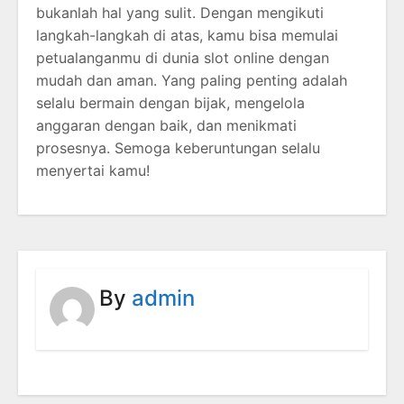
bukanlah hal yang sulit. Dengan mengikuti
langkah-langkah di atas, kamu bisa memulai
petualanganmu di dunia slot online dengan
mudah dan aman. Yang paling penting adalah
selalu bermain dengan bijak, mengelola
anggaran dengan baik, dan menikmati
prosesnya. Semoga keberuntungan selalu
menyertai kamu!
By
admin