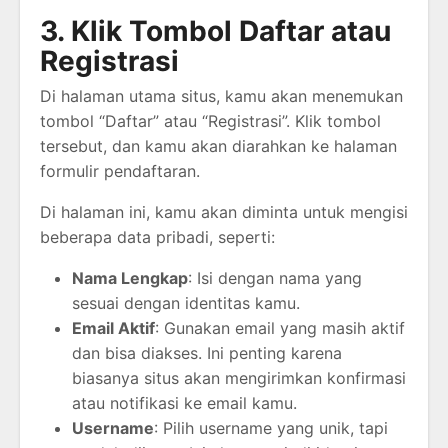
3. Klik Tombol Daftar atau
Registrasi
Di halaman utama situs, kamu akan menemukan
tombol “Daftar” atau “Registrasi”. Klik tombol
tersebut, dan kamu akan diarahkan ke halaman
formulir pendaftaran.
Di halaman ini, kamu akan diminta untuk mengisi
beberapa data pribadi, seperti:
Nama Lengkap
: Isi dengan nama yang
sesuai dengan identitas kamu.
Email Aktif
: Gunakan email yang masih aktif
dan bisa diakses. Ini penting karena
biasanya situs akan mengirimkan konfirmasi
atau notifikasi ke email kamu.
Username
: Pilih username yang unik, tapi