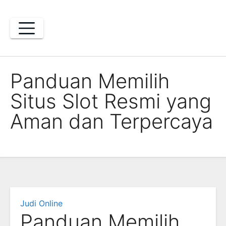
Skip
to
content
Panduan Memilih
Situs Slot Resmi yang
Aman dan Terpercaya
Judi Online
Panduan Memilih