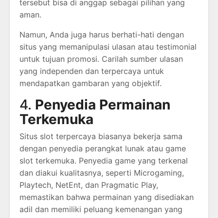
tersebut bisa di anggap sebagai pilihan yang
aman.
Namun, Anda juga harus berhati-hati dengan
situs yang memanipulasi ulasan atau testimonial
untuk tujuan promosi. Carilah sumber ulasan
yang independen dan terpercaya untuk
mendapatkan gambaran yang objektif.
4.
Penyedia Permainan
Terkemuka
Situs slot terpercaya biasanya bekerja sama
dengan penyedia perangkat lunak atau game
slot terkemuka. Penyedia game yang terkenal
dan diakui kualitasnya, seperti Microgaming,
Playtech, NetEnt, dan Pragmatic Play,
memastikan bahwa permainan yang disediakan
adil dan memiliki peluang kemenangan yang