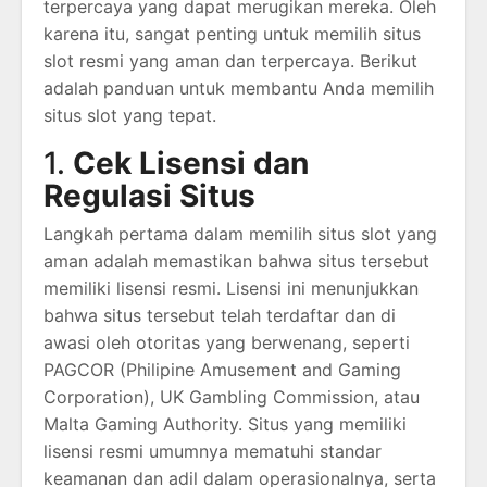
terpercaya yang dapat merugikan mereka. Oleh
karena itu, sangat penting untuk memilih situs
slot resmi yang aman dan terpercaya. Berikut
adalah panduan untuk membantu Anda memilih
situs slot yang tepat.
1.
Cek Lisensi dan
Regulasi Situs
Langkah pertama dalam memilih situs slot yang
aman adalah memastikan bahwa situs tersebut
memiliki lisensi resmi. Lisensi ini menunjukkan
bahwa situs tersebut telah terdaftar dan di
awasi oleh otoritas yang berwenang, seperti
PAGCOR (Philipine Amusement and Gaming
Corporation), UK Gambling Commission, atau
Malta Gaming Authority. Situs yang memiliki
lisensi resmi umumnya mematuhi standar
keamanan dan adil dalam operasionalnya, serta