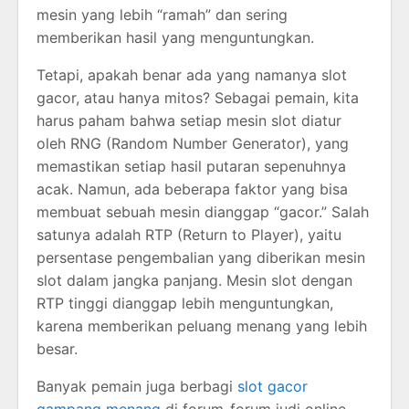
mesin yang lebih “ramah” dan sering
memberikan hasil yang menguntungkan.
Tetapi, apakah benar ada yang namanya slot
gacor, atau hanya mitos? Sebagai pemain, kita
harus paham bahwa setiap mesin slot diatur
oleh RNG (Random Number Generator), yang
memastikan setiap hasil putaran sepenuhnya
acak. Namun, ada beberapa faktor yang bisa
membuat sebuah mesin dianggap “gacor.” Salah
satunya adalah RTP (Return to Player), yaitu
persentase pengembalian yang diberikan mesin
slot dalam jangka panjang. Mesin slot dengan
RTP tinggi dianggap lebih menguntungkan,
karena memberikan peluang menang yang lebih
besar.
Banyak pemain juga berbagi
slot gacor