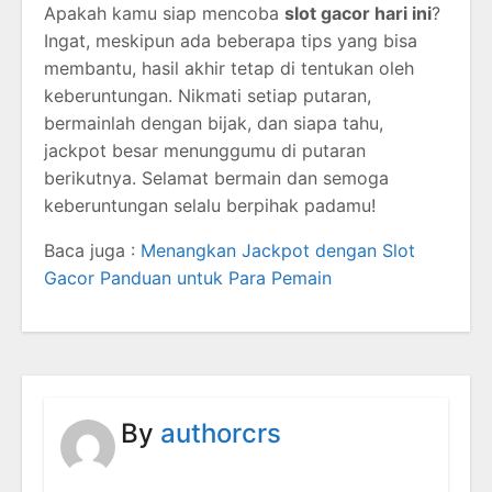
Apakah kamu siap mencoba
slot gacor hari ini
?
Ingat, meskipun ada beberapa tips yang bisa
membantu, hasil akhir tetap di tentukan oleh
keberuntungan. Nikmati setiap putaran,
bermainlah dengan bijak, dan siapa tahu,
jackpot besar menunggumu di putaran
berikutnya. Selamat bermain dan semoga
keberuntungan selalu berpihak padamu!
Baca juga :
Menangkan Jackpot dengan Slot
Gacor Panduan untuk Para Pemain
By
authorcrs