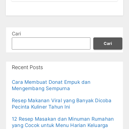
Cari
Cari
Recent Posts
Cara Membuat Donat Empuk dan
Mengembang Sempurna
Resep Makanan Viral yang Banyak Dicoba
Pecinta Kuliner Tahun Ini
12 Resep Masakan dan Minuman Rumahan
yang Cocok untuk Menu Harian Keluarga