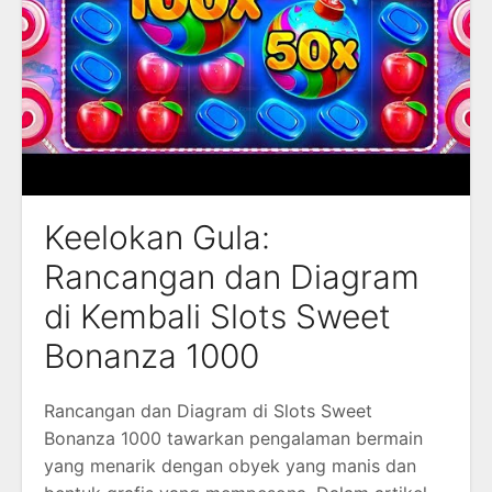
Keelokan Gula:
Rancangan dan Diagram
di Kembali Slots Sweet
Bonanza 1000
Rancangan dan Diagram di Slots Sweet
Bonanza 1000 tawarkan pengalaman bermain
yang menarik dengan obyek yang manis dan