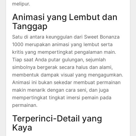
melipur.
Animasi yang Lembut dan
Tanggap
Satu di antara keunggulan dari Sweet Bonanza
1000 merupakan animasi yang lembut serta
kritis yang mempertingkat pengalaman main.
Tiap saat Anda putar gulungan, sejumlah
simbolnya bergerak secara halus dan alami,
membentuk dampak visual yang mengagumkan.
Animasi ini bukan sekedar membuat permainan
makin menarik dengan cara seni, dan juga
mempertingkat tingkat imersi pemain pada
permainan.
Terperinci-Detail yang
Kaya