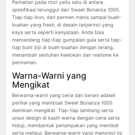
Perhatian pada rinci yaitu satu di antara
spesifikasi terunggul dari Sweet Bonanza 1000.
Tiap-tiap ikon, dari permen manis sampai buah-
buahan yang fresh, di desain terperinci yang
kaya serta seperti kenyataan. Anda bisa
memandang tiap-tiap gumpalan gula serta tiap-
tiap butir biji di buah-buahan dengan terang,
menambah sentuhan keelokan dan realisme ke
permainan.
Warna-Warni yang
Mengikat
Berwarna-warni yang ceria dan berani adalah
perihal yang membuat Sweet Bonanza 1000
demikian mengikat. Tiap-tiap lambang serta
unsur design di kasih warna dengan ceria serta
hidup, membentuk penampakan yang memikat
serta melipur. Berwarna-warni yang menonjol ini