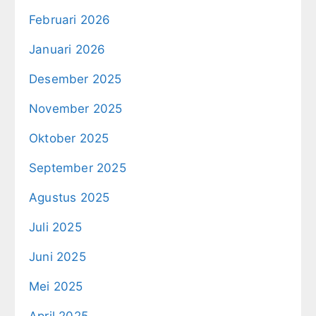
Februari 2026
Januari 2026
Desember 2025
November 2025
Oktober 2025
September 2025
Agustus 2025
Juli 2025
Juni 2025
Mei 2025