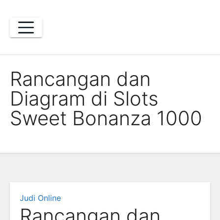
Skip
to
content
Rancangan dan
Diagram di Slots
Sweet Bonanza 1000
Judi Online
Rancangan dan