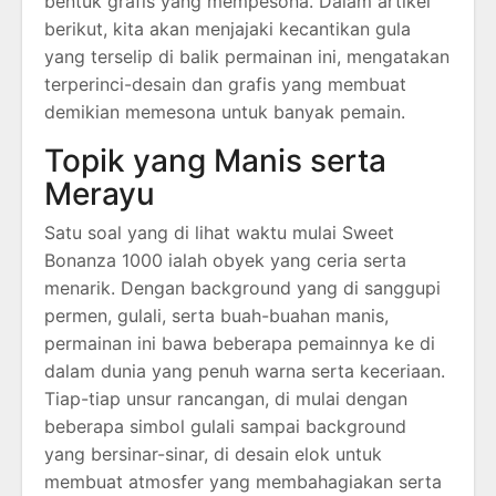
bentuk grafis yang mempesona. Dalam artikel
berikut, kita akan menjajaki kecantikan gula
yang terselip di balik permainan ini, mengatakan
terperinci-desain dan grafis yang membuat
demikian memesona untuk banyak pemain.
Topik yang Manis serta
Merayu
Satu soal yang di lihat waktu mulai Sweet
Bonanza 1000 ialah obyek yang ceria serta
menarik. Dengan background yang di sanggupi
permen, gulali, serta buah-buahan manis,
permainan ini bawa beberapa pemainnya ke di
dalam dunia yang penuh warna serta keceriaan.
Tiap-tiap unsur rancangan, di mulai dengan
beberapa simbol gulali sampai background
yang bersinar-sinar, di desain elok untuk
membuat atmosfer yang membahagiakan serta