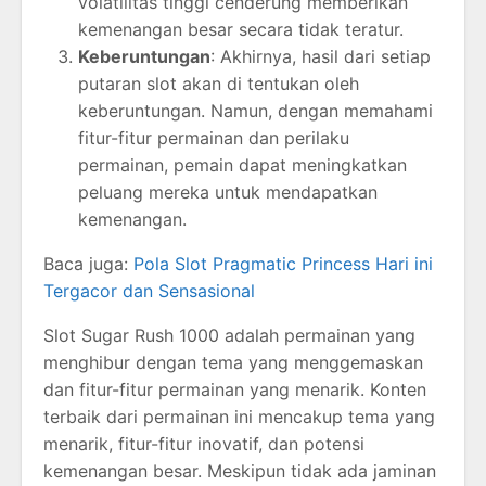
volatilitas tinggi cenderung memberikan
kemenangan besar secara tidak teratur.
Keberuntungan
: Akhirnya, hasil dari setiap
putaran slot akan di tentukan oleh
keberuntungan. Namun, dengan memahami
fitur-fitur permainan dan perilaku
permainan, pemain dapat meningkatkan
peluang mereka untuk mendapatkan
kemenangan.
Baca juga:
Pola Slot Pragmatic Princess Hari ini
Tergacor dan Sensasional
Slot Sugar Rush 1000 adalah permainan yang
menghibur dengan tema yang menggemaskan
dan fitur-fitur permainan yang menarik. Konten
terbaik dari permainan ini mencakup tema yang
menarik, fitur-fitur inovatif, dan potensi
kemenangan besar. Meskipun tidak ada jaminan