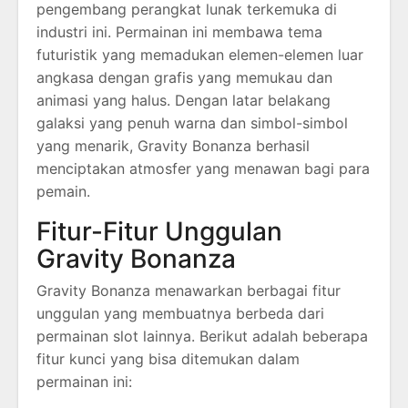
pengembang perangkat lunak terkemuka di
industri ini. Permainan ini membawa tema
futuristik yang memadukan elemen-elemen luar
angkasa dengan grafis yang memukau dan
animasi yang halus. Dengan latar belakang
galaksi yang penuh warna dan simbol-simbol
yang menarik, Gravity Bonanza berhasil
menciptakan atmosfer yang menawan bagi para
pemain.
Fitur-Fitur Unggulan
Gravity Bonanza
Gravity Bonanza menawarkan berbagai fitur
unggulan yang membuatnya berbeda dari
permainan slot lainnya. Berikut adalah beberapa
fitur kunci yang bisa ditemukan dalam
permainan ini: