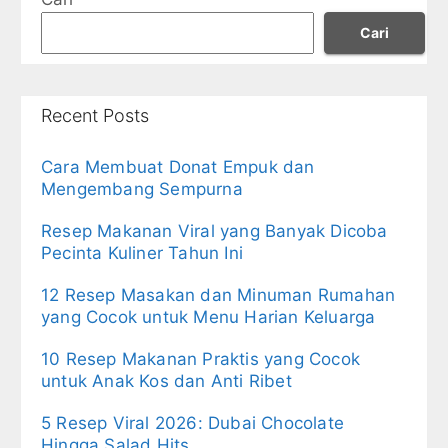
Cari
Recent Posts
Cara Membuat Donat Empuk dan
Mengembang Sempurna
Resep Makanan Viral yang Banyak Dicoba
Pecinta Kuliner Tahun Ini
12 Resep Masakan dan Minuman Rumahan
yang Cocok untuk Menu Harian Keluarga
10 Resep Makanan Praktis yang Cocok
untuk Anak Kos dan Anti Ribet
5 Resep Viral 2026: Dubai Chocolate
Hingga Salad Hits