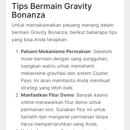
Tips Bermain Gravity
Bonanza
Untuk memaksimalkan peluang menang dalam
bermain Gravity Bonanza, berikut beberapa tips
yang bisa Anda terapkan:
Pahami Mekanisme Permainan
: Sebelum
mulai bermain dengan uang sungguhan,
luangkan waktu untuk memahami
mekanisme gravitasi dan sistem Cluster
Pays. Ini akan membantu Anda membuat
strategi yang lebih baik.
Manfaatkan Fitur Demo
: Banyak kasino
online menawarkan fitur demo untuk
permainan slot. Gunakan fitur ini untuk
berlatih dan mengenal permainan tanpa
harus mempertaruhkan uang Anda.