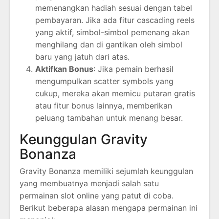
memenangkan hadiah sesuai dengan tabel
pembayaran. Jika ada fitur cascading reels
yang aktif, simbol-simbol pemenang akan
menghilang dan di gantikan oleh simbol
baru yang jatuh dari atas.
Aktifkan Bonus
: Jika pemain berhasil
mengumpulkan scatter symbols yang
cukup, mereka akan memicu putaran gratis
atau fitur bonus lainnya, memberikan
peluang tambahan untuk menang besar.
Keunggulan Gravity
Bonanza
Gravity Bonanza memiliki sejumlah keunggulan
yang membuatnya menjadi salah satu
permainan slot online yang patut di coba.
Berikut beberapa alasan mengapa permainan ini