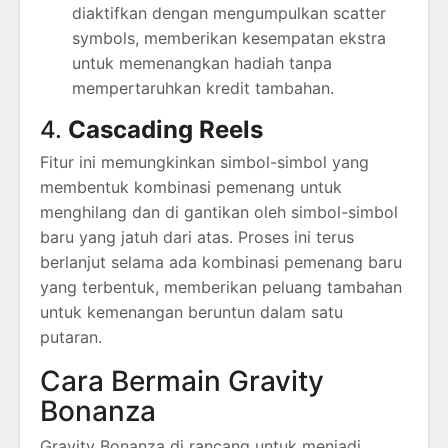
diaktifkan dengan mengumpulkan scatter
symbols, memberikan kesempatan ekstra
untuk memenangkan hadiah tanpa
mempertaruhkan kredit tambahan.
4.
Cascading Reels
Fitur ini memungkinkan simbol-simbol yang
membentuk kombinasi pemenang untuk
menghilang dan di gantikan oleh simbol-simbol
baru yang jatuh dari atas. Proses ini terus
berlanjut selama ada kombinasi pemenang baru
yang terbentuk, memberikan peluang tambahan
untuk kemenangan beruntun dalam satu
putaran.
Cara Bermain Gravity
Bonanza
Gravity Bonanza di rancang untuk menjadi