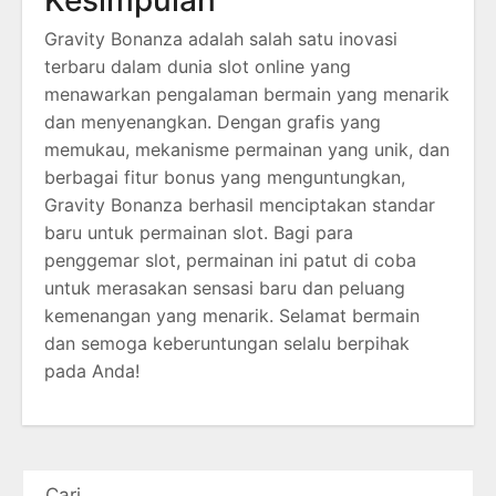
Gravity Bonanza adalah salah satu inovasi
terbaru dalam dunia slot online yang
menawarkan pengalaman bermain yang menarik
dan menyenangkan. Dengan grafis yang
memukau, mekanisme permainan yang unik, dan
berbagai fitur bonus yang menguntungkan,
Gravity Bonanza berhasil menciptakan standar
baru untuk permainan slot. Bagi para
penggemar slot, permainan ini patut di coba
untuk merasakan sensasi baru dan peluang
kemenangan yang menarik. Selamat bermain
dan semoga keberuntungan selalu berpihak
pada Anda!
Cari