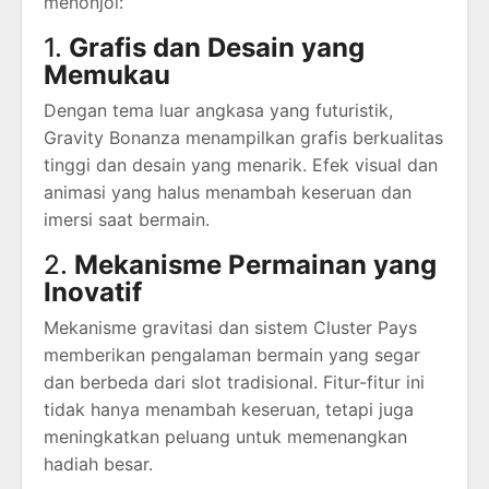
menonjol:
1.
Grafis dan Desain yang
Memukau
Dengan tema luar angkasa yang futuristik,
Gravity Bonanza menampilkan grafis berkualitas
tinggi dan desain yang menarik. Efek visual dan
animasi yang halus menambah keseruan dan
imersi saat bermain.
2.
Mekanisme Permainan yang
Inovatif
Mekanisme gravitasi dan sistem Cluster Pays
memberikan pengalaman bermain yang segar
dan berbeda dari slot tradisional. Fitur-fitur ini
tidak hanya menambah keseruan, tetapi juga
meningkatkan peluang untuk memenangkan
hadiah besar.