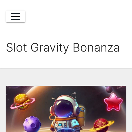
Skip
to
content
Slot Gravity Bonanza