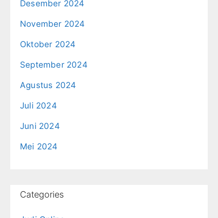
Desember 2024
November 2024
Oktober 2024
September 2024
Agustus 2024
Juli 2024
Juni 2024
Mei 2024
Categories