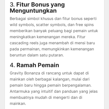
3.
Fitur Bonus yang
Menguntungkan
Berbagai simbol khusus dan fitur bonus seperti
wild symbols, scatter symbols, dan free spins
memberikan banyak peluang bagi pemain untuk
meningkatkan kemenangan mereka. Fitur
cascading reels juga menambah di mensi baru
pada permainan, memungkinkan kemenangan
beruntun dalam satu putaran.
4.
Ramah Pemain
Gravity Bonanza di rancang untuk dapat di
mainkan oleh berbagai kalangan, mulai dari
pemain baru hingga pemain berpengalaman.
Antarmuka yang intuitif dan panduan yang jelas
membuatnya mudah di mengerti dan di
mainkan.