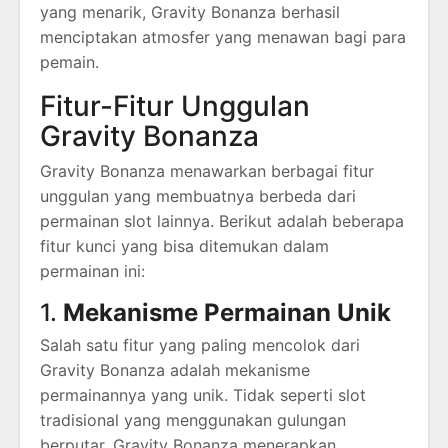
yang menarik, Gravity Bonanza berhasil
menciptakan atmosfer yang menawan bagi para
pemain.
Fitur-Fitur Unggulan
Gravity Bonanza
Gravity Bonanza menawarkan berbagai fitur
unggulan yang membuatnya berbeda dari
permainan slot lainnya. Berikut adalah beberapa
fitur kunci yang bisa ditemukan dalam
permainan ini:
1.
Mekanisme Permainan Unik
Salah satu fitur yang paling mencolok dari
Gravity Bonanza adalah mekanisme
permainannya yang unik. Tidak seperti slot
tradisional yang menggunakan gulungan
berputar, Gravity Bonanza menerapkan