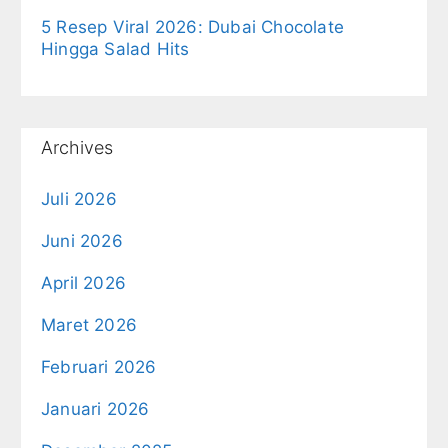
5 Resep Viral 2026: Dubai Chocolate
Hingga Salad Hits
Archives
Juli 2026
Juni 2026
April 2026
Maret 2026
Februari 2026
Januari 2026