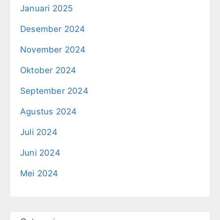
Januari 2025
Desember 2024
November 2024
Oktober 2024
September 2024
Agustus 2024
Juli 2024
Juni 2024
Mei 2024