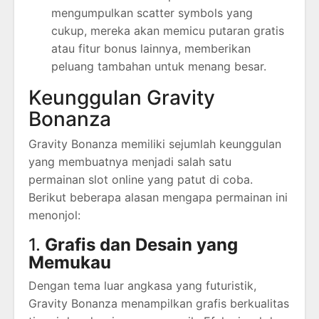
mengumpulkan scatter symbols yang
cukup, mereka akan memicu putaran gratis
atau fitur bonus lainnya, memberikan
peluang tambahan untuk menang besar.
Keunggulan Gravity
Bonanza
Gravity Bonanza memiliki sejumlah keunggulan
yang membuatnya menjadi salah satu
permainan slot online yang patut di coba.
Berikut beberapa alasan mengapa permainan ini
menonjol:
1.
Grafis dan Desain yang
Memukau
Dengan tema luar angkasa yang futuristik,
Gravity Bonanza menampilkan grafis berkualitas