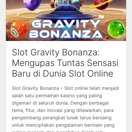
Slot Gravity Bonanza:
Mengupas Tuntas Sensasi
Baru di Dunia Slot Online
Slot Gravity Bonanza – Slot online telah menjadi
salah satu permainan kasino yang paling
digemari di seluruh dunia. Dengan berbagai
tema, fitur, dan inovasi yang ditawarkan, para
pengembang perangkat lunak terus bersaing
untuk menciptakan pengalaman bermain yang