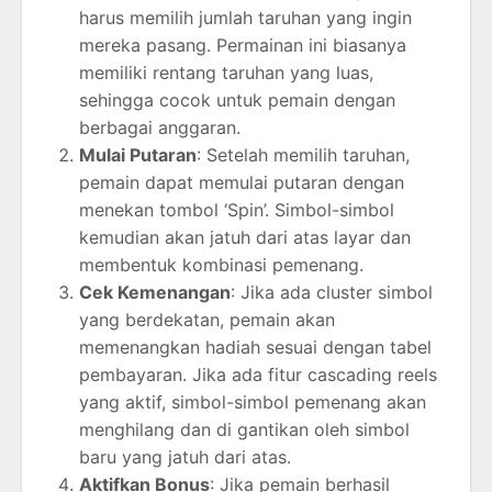
harus memilih jumlah taruhan yang ingin
mereka pasang. Permainan ini biasanya
memiliki rentang taruhan yang luas,
sehingga cocok untuk pemain dengan
berbagai anggaran.
Mulai Putaran
: Setelah memilih taruhan,
pemain dapat memulai putaran dengan
menekan tombol ‘Spin’. Simbol-simbol
kemudian akan jatuh dari atas layar dan
membentuk kombinasi pemenang.
Cek Kemenangan
: Jika ada cluster simbol
yang berdekatan, pemain akan
memenangkan hadiah sesuai dengan tabel
pembayaran. Jika ada fitur cascading reels
yang aktif, simbol-simbol pemenang akan
menghilang dan di gantikan oleh simbol
baru yang jatuh dari atas.
Aktifkan Bonus
: Jika pemain berhasil