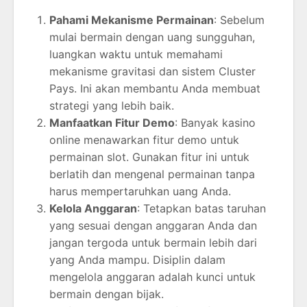
Pahami Mekanisme Permainan
: Sebelum
mulai bermain dengan uang sungguhan,
luangkan waktu untuk memahami
mekanisme gravitasi dan sistem Cluster
Pays. Ini akan membantu Anda membuat
strategi yang lebih baik.
Manfaatkan Fitur Demo
: Banyak kasino
online menawarkan fitur demo untuk
permainan slot. Gunakan fitur ini untuk
berlatih dan mengenal permainan tanpa
harus mempertaruhkan uang Anda.
Kelola Anggaran
: Tetapkan batas taruhan
yang sesuai dengan anggaran Anda dan
jangan tergoda untuk bermain lebih dari
yang Anda mampu. Disiplin dalam
mengelola anggaran adalah kunci untuk
bermain dengan bijak.